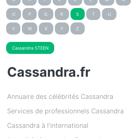
O
P
Q
R
S
T
U
V
W
X
Y
Z
Cassandra STEEN
Cassandra.fr
Annuaire des célébrités Cassandra
Services de professionnels Cassandra
Cassandra à l'international