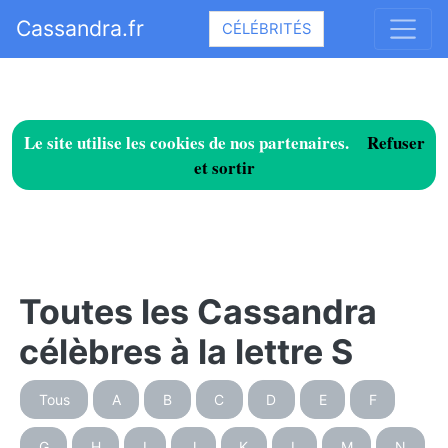
Cassandra.fr
CÉLÉBRITÉS
Le site utilise les cookies de nos partenaires.
Refuser
et sortir
Toutes les Cassandra
célèbres à la lettre S
Tous
A
B
C
D
E
F
G
H
I
J
K
L
M
N