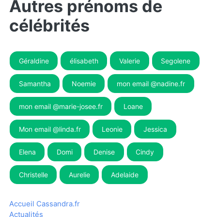
Autres prénoms de
célébrités
Géraldine
élisabeth
Valerie
Segolene
Samantha
Noemie
mon email @nadine.fr
mon email @marie-josee.fr
Loane
Mon email @linda.fr
Leonie
Jessica
Elena
Domi
Denise
Cindy
Christelle
Aurelie
Adelaide
Accueil Cassandra.fr
Actualités