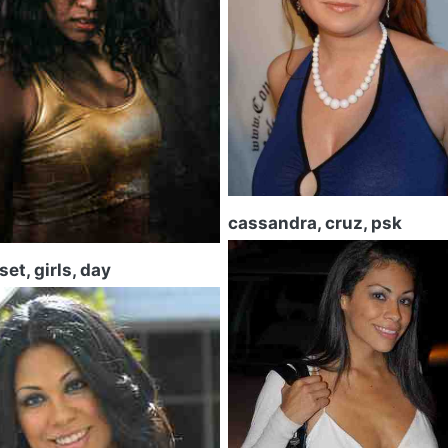
cassandra, cruz, psk
set, girls, day