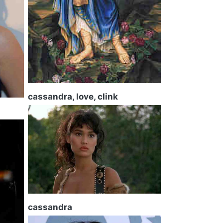
cassandra, love, clink
cassandra