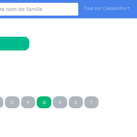
Tout sur Cassandra
O
P
Q
R
S
T