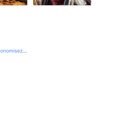
conomisez
...