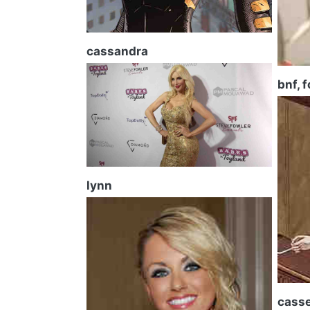
cassandra
bnf, f
lynn
cass