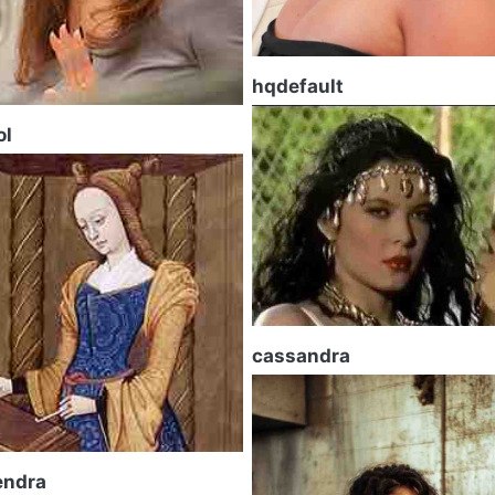
hqdefault
ol
cassandra
endra