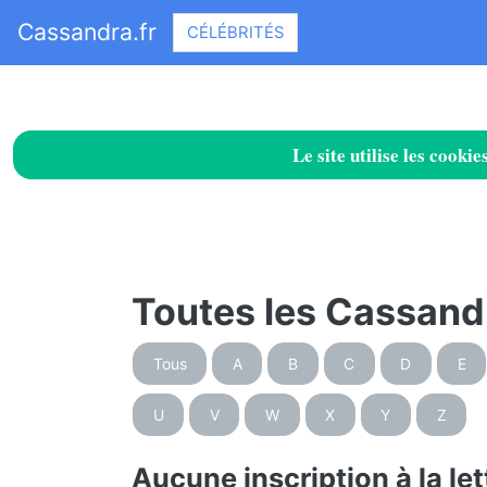
Cassandra.fr
CÉLÉBRITÉS
Le site utilise les cook
Toutes les Cassandr
Tous
A
B
C
D
E
U
V
W
X
Y
Z
Aucune inscription à la let